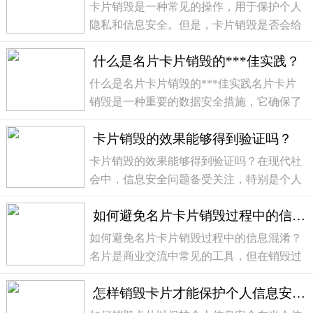
以帮助您确保名片卡片销毁的效果和安全
卡片销毁是一种常见的操作，用于保护个人
性。定期清理...
隐私和信息安全。但是，卡片销毁是否会给
卡片所有者的日常生活带来不便呢？我们将
什么是名片卡片销毁的***佳实践？
从多个方面进行分析，以期得出结论。1. 安
全性卡片销毁确保了个人信息的安全。在现
什么是名片卡片销毁的***佳实践名片卡片
代社会中，...
销毁是一种重要的数据安全措施，它确保了
敏感信息不会落入他人手中。在现代社会，
卡片销毁的效果能够得到验证吗？
随着信息技术的快速发展，许多公司和个人
都在使用名片卡片来交换联系方式。然而，
卡片销毁的效果能够得到验证吗？在现代社
一旦这些名片...
会中，信息安全问题备受关注，特别是个人
信息泄露的情况屡见不鲜。为了保护个人隐
如何避免名片卡片销毁过程中的信息混淆？
私和确保敏感信息不被不法分子利用，卡片
销毁成为了一种常见的安全措施。人们普遍
如何避免名片卡片销毁过程中的信息混淆？
认为卡片销...
名片是商业交流中常见的工具，但在销毁过
程中，我们需要注意信息的保护，以避免信
怎样销毁卡片才能保护个人信息安全？
息泄露和混淆。下面是一些方法，可以帮助
您正确销毁名片，确保信息的安全。1. 彻底