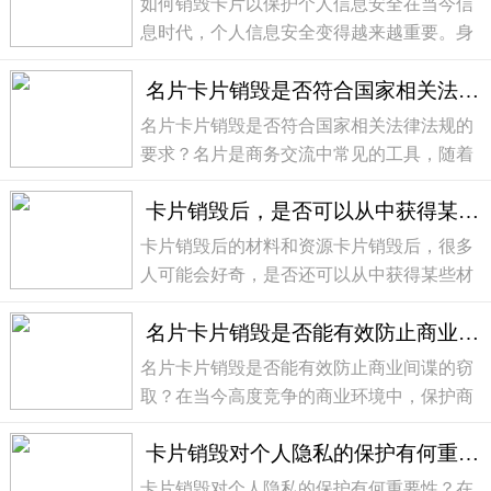
如何销毁卡片以保护个人信息安全在当今信
清理名片信...
息时代，个人信息安全变得越来越重要。身
份证、银行卡和信用卡等卡片上的个人信息
名片卡片销毁是否符合国家相关法律法规的要求？
容易被他人利用，因此，正确销毁这些卡片
是保护个人信息安全的必要步骤。下面将介
名片卡片销毁是否符合国家相关法律法规的
绍一些方法...
要求？名片是商务交流中常见的工具，随着
时代的发展，越来越多的人开始关注名片的
卡片销毁后，是否可以从中获得某些材料或资源？
销毁问题。名片卡片销毁是否符合国家相关
法律法规的要求？这是一个重要的议题。下
卡片销毁后的材料和资源卡片销毁后，很多
面将从法律...
人可能会好奇，是否还可以从中获得某些材
料或资源。在本文中，我们将详细介绍卡片
名片卡片销毁是否能有效防止商业间谍的窃取？
销毁后的情况，并讨论是否可以从中获取任
何有用的东西。卡片销毁的过程在了解卡片
名片卡片销毁是否能有效防止商业间谍的窃
销毁后的材...
取？在当今高度竞争的商业环境中，保护商
业机密和敏感信息对于企业来说至关重要。
卡片销毁对个人隐私的保护有何重要性？
商业间谍不断利用各种技术手段窃取竞争对
手的商业机密，给企业造成严重的损失。名
卡片销毁对个人隐私的保护有何重要性？在