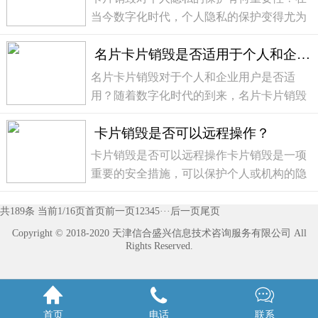
片卡片销毁...
当今数字化时代，个人隐私的保护变得尤为
重要。卡片销毁是一种有效的手段，可以确
名片卡片销毁是否适用于个人和企业用户？
保个人隐私不被泄露。本文将详细介绍卡片
销毁的重要性，并探讨其对个人隐私保护的
名片卡片销毁对于个人和企业用户是否适
价值。卡片...
用？随着数字化时代的到来，名片卡片销毁
是否适用于个人和企业用户成为一个备受关
卡片销毁是否可以远程操作？
注的话题。在过去，名片卡片是人们交流联
系方式的重要工具，但随着电子通讯的普
卡片销毁是否可以远程操作卡片销毁是一项
及，越来越多的...
重要的安全措施，可以保护个人或机构的隐
私信息不被泄露。但是，很多人对于卡片销
毁的操作方式有所困惑，尤其是关于远程操
共189条 当前1/16页
首页
前一页
1
2
3
4
5
···
后一页
尾页
作的问题。本文将详细介绍卡片销毁是否可
Copyright © 2018-2020 天津信合盛兴信息技术咨询服务有限公司 All
Rights Reserved.
以远程操作...



首页
电话
联系